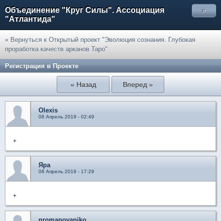
Объединение "Круг Силы". Ассоциация
»
"Атлантида"
« Вернуться к Открытый проект "Эволюция сознания. Глубокая
проработка качеств арканов Таро"
Регистрация в Проекте
« Назад
Вперед »
Olexis
08 Апрель 2019 - 02:49
+
Яра
08 Апрель 2019 - 17:29
+
nromanovaniko