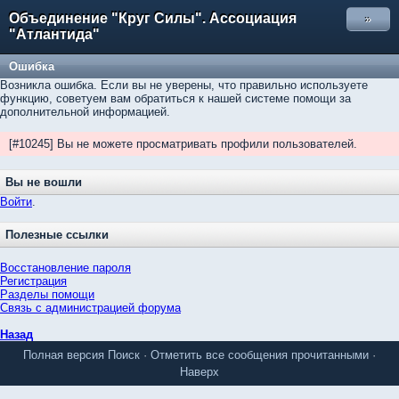
Объединение "Круг Силы". Ассоциация
»
"Атлантида"
Ошибка
Возникла ошибка. Если вы не уверены, что правильно используете
функцию, советуем вам обратиться к нашей системе помощи за
дополнительной информацией.
[#10245] Вы не можете просматривать профили пользователей.
Вы не вошли
Войти
.
Полезные ссылки
Восстановление пароля
Регистрация
Разделы помощи
Связь с администрацией форума
Назад
Полная версия
Поиск
·
Отметить все сообщения прочитанными
·
Наверх