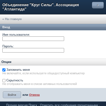
Объединение "Круг Силы". Ассоциация
»
"Атлантида"
« На главную
Вход
Имя пользователя:
Пароль:
Опции
Запомнить меня
Не включайте, если используете общедоступный компьютер
Скрытность
Не отображать меня в списке активных пользователей
или
Отмена
Полная версия
Поиск
·
Отметить все сообщения прочитанными
·