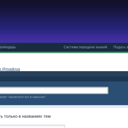
алендарь
Система передачи знаний
Подать з
ми @magkrug
ания "заключите его в кавычки"
 только в названиях тем