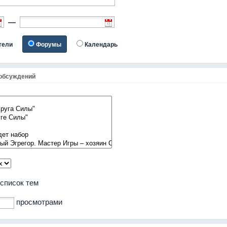
—
тели
Форумы
Календарь
обсуждений
 список тем
просмотрами