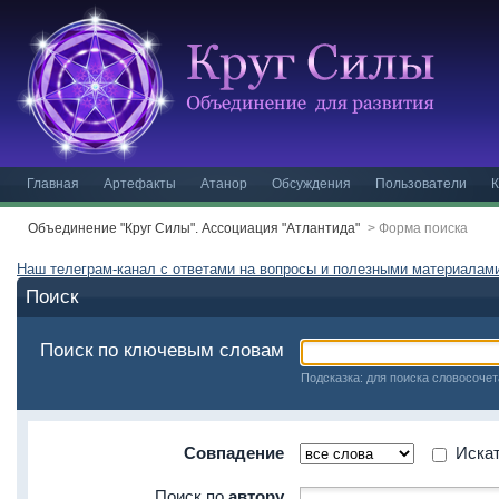
Главная
Артефакты
Атанор
Обсуждения
Пользователи
К
Объединение "Круг Силы". Ассоциация "Атлантида"
>
Форма поиска
Наш телеграм-канал с ответами на вопросы и полезными материала
Поиск
Поиск по ключевым словам
Подсказка: для поиска словосочет
Совпадение
Искать
Поиск по
автору