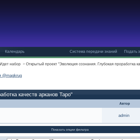
Календарь
Система передачи знаний
Подать з
 Идет набор
>
Открытый проект "Эволюция сознания. Глубокая проработка ка
ми @magkrug
аботка качеств арканов Таро"
Автор
admin
Показать опции фильтра