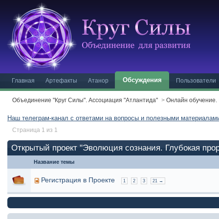
Обсуждения
Главная
Артефакты
Атанор
Пользователи
Объединение "Круг Силы". Ассоциация "Атлантида"
>
Онлайн обучение.
Наш телеграм-канал с ответами на вопросы и полезными материала
Страница 1 из 1
Открытый проект "Эволюция сознания. Глубокая прор
Название темы
Регистрация в Проекте
1
2
3
21 →