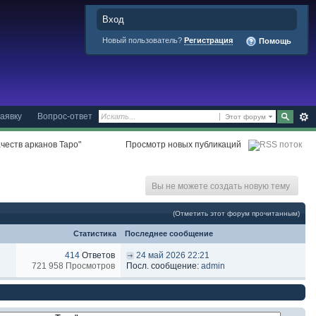
Вход
Новый пользователь?
Регистрация
Помощь
аявку
Вопрос-ответ
Этот форум
честв арканов Таро"
Просмотр новых публикаций
Вы не можете создать новую тему
(Отметить этот форум прочитанным)
Статистика
Последнее сообщение
414
Ответов
24 май 2026 22:21
721 958 Просмотров
Посл. сообщение:
admin