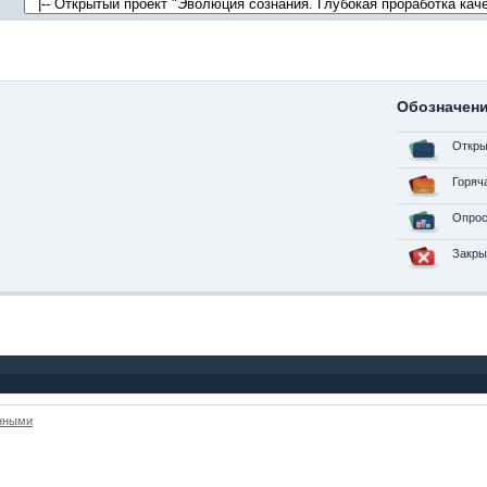
Обозначен
Откры
Горяч
Опрос
Закры
анными