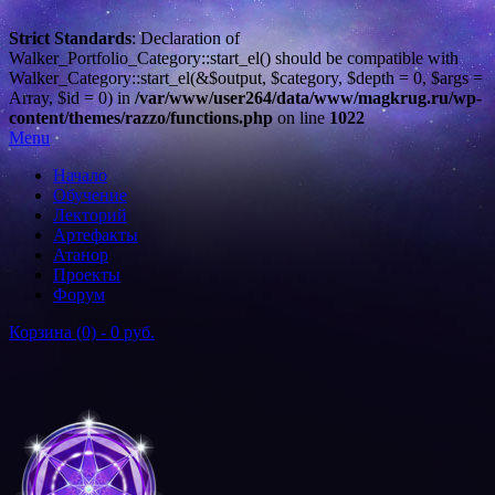
Strict Standards
: Declaration of
Walker_Portfolio_Category::start_el() should be compatible with
Walker_Category::start_el(&$output, $category, $depth = 0, $args =
Array, $id = 0) in
/var/www/user264/data/www/magkrug.ru/wp-
content/themes/razzo/functions.php
on line
1022
Menu
Начало
Обучение
Лекторий
Артефакты
Атанор
Проекты
Форум
Корзина (0) -
0 руб.