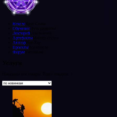
Начало
Круг Силы
Обучение
Путь развития
Лекторий
База знаний
Артефакты
Мастер-студия
Атанор
Ноу-Хау
Проекты
Все вместе
Форум
Ученикам
Услуги
Показаны все товары. Всего товаров: 3