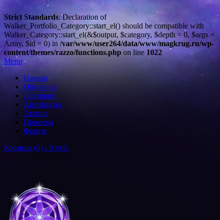
Strict Standards
: Declaration of
Walker_Portfolio_Category::start_el() should be compatible with
Walker_Category::start_el(&$output, $category, $depth = 0, $args =
Array, $id = 0) in
/var/www/user264/data/www/magkrug.ru/wp-
content/themes/razzo/functions.php
on line
1022
Menu
Начало
Обучение
Лекторий
Артефакты
Атанор
Проекты
Форум
Корзина (0) -
0 руб.