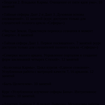
«Теургия 2. Владыки Кармы. Очищение от пяти ядов ума». 10
занятий
«Тайные сефиры Даат 2 и Даат 3. Духовная основа
посвящений». 11 занятий (курс доступен только для
слушателей полного цикла «Сефиры»)
«Чистые Земли. Практикум переноса сознания в момент
Смерти». 8 занятий
«Тайная сефира Даат 1. Первое посвящение». 7 занятий (курс
доступен только для слушателей полного цикла «Сефиры»)
«Семерки малого аркана. Управление порталом и создание
форм заклинаний четырех Стихий». 12 занятий
«Колесница Кармы». Цикл курсов «Единое сознание».
Углубленная работа с матрицей качеств 7, 16 арканов. 12
занятий
«Быть Целителем». 10 занятий
Курс «Углубленное изучение сефиры Бина». Интуитивное
Знание». 10 занятий.
«Архетип Дьявола 2. Адвокат Дьявола». Механизмы работы