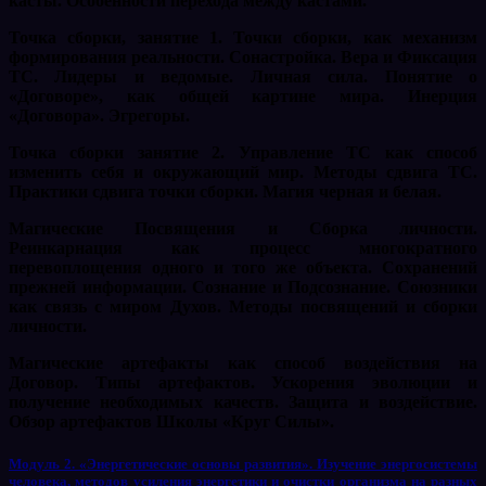
касты. Особенности перехода между кастами.
Точка сборки, занятие 1. Точки сборки, как механизм
формирования реальности. Сонастройка. Вера и Фиксация
ТС. Лидеры и ведомые. Личная сила. Понятие о
«Договоре», как общей картине мира. Инерция
«Договора». Эгрегоры.
Точка сборки занятие 2. Управление ТС как способ
изменить себя и окружающий мир. Методы сдвига ТС.
Практики сдвига точки сборки. Магия черная и белая.
Магические Посвящения и Сборка личности.
Реинкарнация как процесс многократного
перевоплощения одного и того же объекта. Сохранений
прежней информации. Сознание и Подсознание. Союзники
как связь с миром Духов. Методы посвящений и сборки
личности.
Магические артефакты как способ воздействия на
Договор. Типы артефактов. Ускорения эволюции и
получение необходимых качеств. Защита и воздействие.
Обзор артефактов Школы «Круг Силы».
Модуль 2. «Энергетические основы развития». Изучение энергосистемы
человека, методов усиления энергетики и очистки организма на разных