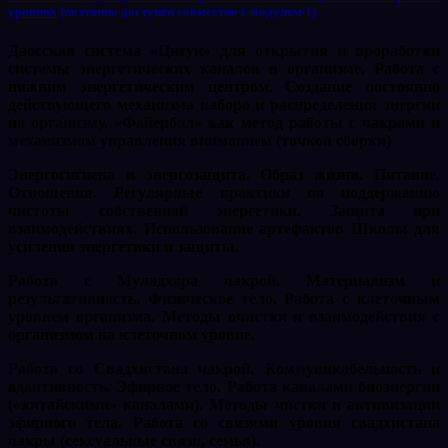
уровнях
(поэтапно доступен совместно с модулем 1)
Даосская система «Цигун» для открытия и проработки
системы энергетических каналов в организме. Работа с
нижним энергетическим центром. Создание постоянно
действующего механизма набора и распределения энергии
по организму. «Файербол» как метод работы с чакрами и
механизмом управления вниманием (точкой сборки)
Энергогигиена и энергозащита. Образ жизни. Питание.
Отношения. Регулярные практики по поддержанию
чистоты собственной энергетики. Защита при
взаимодействиях. Использование артефактов Школы для
усиления энергетики и защиты.
Работа с Муладхара чакрой. Материализм и
результативность. Физическое тело. Работа с клеточным
уровнем организма. Методы очистки и взаимодействия с
организмом на клеточном уровне.
Работа со Свадхистана чакрой. Коммуникабельность и
адаптивность. Эфирное тело. Работа каналами биоэнергии
(«китайскими» каналами). Методы чистки и активизации
эфирного тела. Работа со связями уровня свадхистана
чакры (сексуальные связи, семья).