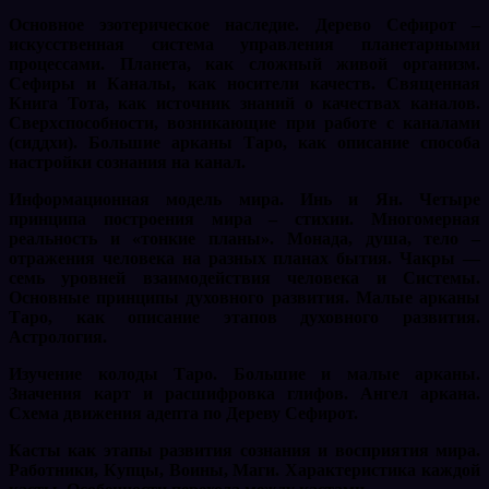
Основное эзотерическое наследие. Дерево Сефирот –
искусственная система управления планетарными
процессами. Планета, как сложный живой организм.
Сефиры и Каналы, как носители качеств. Священная
Книга Тота, как источник знаний о качествах каналов.
Сверхспособности, возникающие при работе с каналами
(сиддхи). Большие арканы Таро, как описание способа
настройки сознания на канал.
Информационная модель мира. Инь и Ян. Четыре
принципа построения мира – стихии. Многомерная
реальность и «тонкие планы». Монада, душа, тело –
отражения человека на разных планах бытия. Чакры —
семь уровней взаимодействия человека и Системы.
Основные принципы духовного развития. Малые арканы
Таро, как описание этапов духовного развития.
Астрология.
Изучение колоды Таро. Большие и малые арканы.
Значения карт и расшифровка глифов. Ангел аркана.
Схема движения адепта по Дереву Сефирот.
Касты как этапы развития сознания и восприятия мира.
Работники, Купцы, Воины, Маги. Характеристика каждой