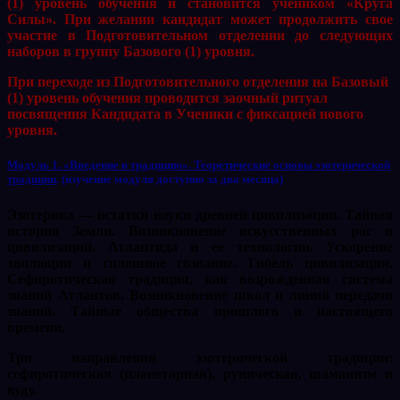
(1) уровень обучения и становится учеником «Круга
Силы». При желании кандидат может продолжить свое
участие в Подготовительном отделении до следующих
наборов в группу Базового (1) уровня.
При переходе из Подготовительного отделения на Базовый
(1) уровень обучения проводится заочный ритуал
посвящения Кандидата в Ученики с фиксацией нового
уровня.
Модуль 1. «Введение в традицию». Теоретические основы эзотерической
традиции
. (изучение модуля доступно за два месяца)
Эзотерика — остатки науки древней цивилизации. Тайная
история Земли. Возникновение искусственных рас и
цивилизаций. Атлантида и ее технологии. Ускорение
эволюции и сплошное сознание. Гибель цивилизации.
Сефиротическая традиция, как возрожденная система
знаний Атлантов. Возникновение школ и линий передачи
знаний. Тайные общества прошлого и настоящего
времени.
Три направления эзотерической традиции:
сефиротическая (планетарная), руническая, шаманизм и
вуду.