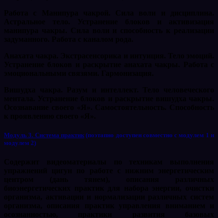
Работа с Манипура чакрой. Сила воли и дисциплина.
Астральное тело. Устранение блоков и активизация
манипура чакры. Сила воли и способность к реализации
задуманного. Работа с каналом рода.
Анахата чакра. Экстрасенсорика и интуиция. Тело эмоций.
Устранение блоков и раскрытие анахата чакры. Работа с
эмоциональными связями. Гармонизация.
Вишудха чакра. Разум и интеллект. Тело человеческого
ментала. Устранение блоков и раскрытие вишудха чакры.
Осознавание своего «Я». Самостоятельность. Способность
к проявлению своего «Я».
Модуль 3. Система практик
(поэтапно доступен совместно с модулем 1 и
модулем 2)
Содержит видеоматериалы по техникам выполнения
упражнений цигун по работе с нижним энергетическим
центром (дань тянем), описания различных
биоэнергетических практик для набора энергии, очистки
организма, активации и нормализации различных систем
организма, описания практик управления вниманием и
осознанностью, практики развития базовых