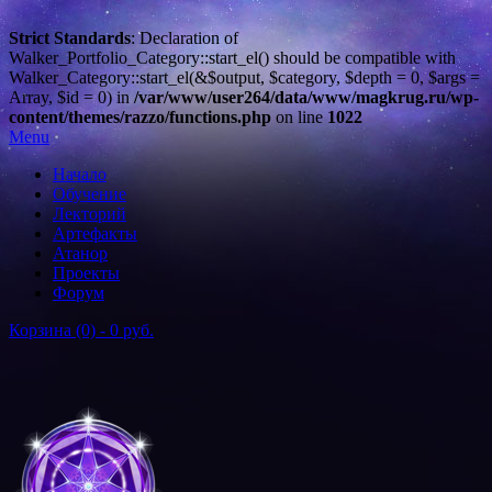
Strict Standards
: Declaration of
Walker_Portfolio_Category::start_el() should be compatible with
Walker_Category::start_el(&$output, $category, $depth = 0, $args =
Array, $id = 0) in
/var/www/user264/data/www/magkrug.ru/wp-
content/themes/razzo/functions.php
on line
1022
Menu
Начало
Обучение
Лекторий
Артефакты
Атанор
Проекты
Форум
Корзина (0) -
0 руб.