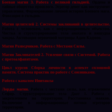
Боевая магия 3. Работа с великой гильдией.
Ордена и
тайные общества прошлого. Эгрегор денег как инструмент
управления. Формирование личной истории Боевого мага.
Фиксация в гильдии.
Магия целителей 2. Системы заклинаний в целительстве.
Работа с человеком, как с информационным объектом.
Чистка и структурирование тела анахата и вишудха
чакры. Активация первичной матрицы Адам Кадмон.
Магия Разведчиков. Работа с Местами Силы.
Магия Заклинателей 2. Усиление связи с Системой. Работа
с протоалфавитами.
Цикл курсов Сборка личности в аспекте сплошной
памяти. Система практик по работе с Союзниками.
Работа с каналом Инитаксы
Лорды магии.
Работа с местами силы, как отражением
Сефир. Структурирование тела Даат 1. Работа с
закреплением на территории. Расстановка маяков.
Включение в информационные потоки эгрегоров
территории.