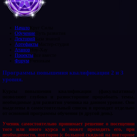
Начало
Круг Силы
Обучение
Путь развития
Лекторий
База знаний
Артефакты
Мастер-студия
Атанор
Ноу-Хау
Проекты
Все вместе
Форум
Ученикам
Программы повышения квалификации 2 и 3
уровня.
Курсы повышения квалификации (факультативы)
позволяют глубоко и разносторонне прорабоать темы,
необходимые для развития ученика на данном уровне. Они
выделены в самостоятельный список и проходят отдельно
от основной программы обучения (в другой день).
Ученик самостоятельно принимает решение о посещении
того или иного курса и может проходить его, при
необходимости, повторно (с большой скидкой на повторное