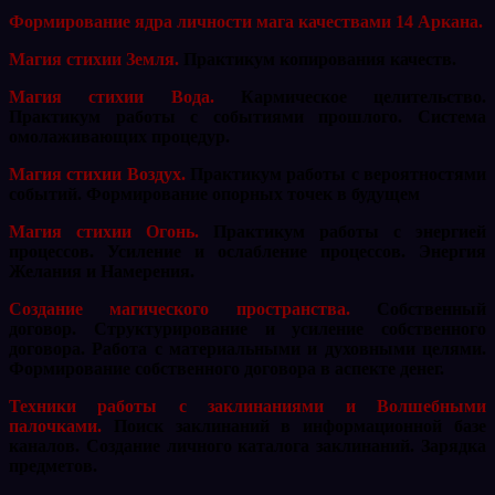
Формирование ядра личности мага качествами 14 Аркана.
Магия стихии Земля.
Практикум копирования качеств.
Магия стихии Вода.
Кармическое целительство.
Практикум работы с событиями прошлого. Система
омолаживающих процедур.
Магия стихии Воздух.
Практикум работы с вероятностями
событий. Формирование опорных точек в будущем
Магия стихии Огонь.
Практикум работы с энергией
процессов. Усиление и ослабление процессов. Энергия
Желания и Намерения.
Создание магического пространства.
Собственный
договор. Структурирование и усиление собственного
договора. Работа с материальными и духовными целями.
Формирование собственного договора в аспекте денег.
Техники работы с заклинаниями и Волшебными
палочками.
Поиск заклинаний в информационной базе
каналов. Создание личного каталога заклинаний. Зарядка
предметов.