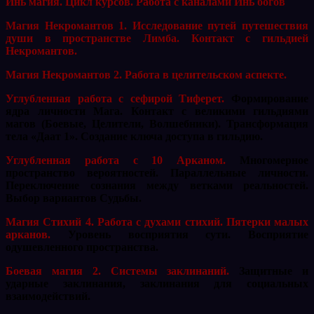
Инь магия. Цикл курсов. Работа с каналами Инь богов
Магия Некромантов 1. Исследование путей путешествия
души в пространстве Лимба. Контакт с гильдией
Некромантов.
Магия Некромантов 2. Работа в целительском аспекте.
Углубленная работа с сефирой Тиферет.
Формирование
ядра личности Мага. Контакт с великими гильдиями
магов (Боевые, Целители, Волшебники). Трансформация
тела «Даат 1». Создание ключа доступа в гильдию.
Углубленная работа с 10 Арканом.
Многомерное
пространство вероятностей. Параллельные личности.
Переключение сознания между ветками реальностей.
Выбор вариантов Судьбы.
Магия Стихий 4. Работа с духами стихий. Пятерки малых
арканов.
Уровень восприятия сути. Восприятие
одушевленного пространства.
Боевая магия 2. Системы заклинаний.
Защитные и
ударные заклинания, заклинания для социальных
взаимодействий.