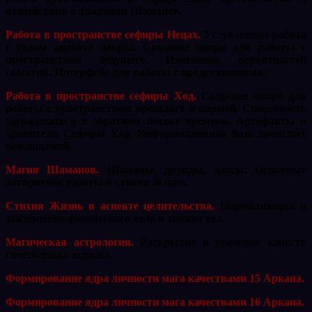
воздействия в традиции Шаманов.
Работа в пространстве сефиры Нецах.
Углубленная работа
с телом анахата чакры. Создание якоря для работы с
пространством будущего. Изменения вероятностей
событий. Интерфейс для работы с предсказаниями.
Работа в пространстве сефиры Ход.
Создание якоря для
работы с пространством прошлого и кармой. Способность
удерживаться в обратном потоке времени. Артефакты и
хранители Сефиры Ход. Информационная база прошлых
воплощений.
Магия Шаманов.
Шаманы, друиды, даосы. Основные
алгоритмы работы в стихии Жизнь.
Стихия Жизнь в аспекте целительства.
Нормализация и
заживление физического тела и тонких тел.
Магическая астрология.
Раскрытие и усиление качеств
своего знака зодиака.
Формирование ядра личности мага качествами 15 Аркана.
Формирование ядра личности мага качествами 16 Аркана.