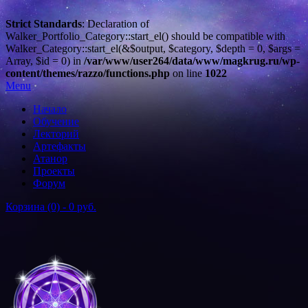
Strict Standards
: Declaration of
Walker_Portfolio_Category::start_el() should be compatible with
Walker_Category::start_el(&$output, $category, $depth = 0, $args =
Array, $id = 0) in
/var/www/user264/data/www/magkrug.ru/wp-
content/themes/razzo/functions.php
on line
1022
Menu
Начало
Обучение
Лекторий
Артефакты
Атанор
Проекты
Форум
Корзина (0) -
0 руб.