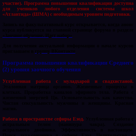
участие). Программа повышения квалификации доступна
для учеников любого отделения системы школ
«Атлантида» (ШМА) с необходимым уровнем подготовки.
Запись на факультативный курс открывается, когда анонс
курса публикуется на главной странице форума в разделе
«Заочное обучение. Идет набор»
Для получения актуальной информации о начале курсов
приглашаем в
группу ВКонтакте
Программа повышения квалификации Среднего
(2) уровня заочного обучения
Углубленная работа с муладхарой и свадхистаной.
Эталонная матрица органов. Жизненные процессы в
клетках. Проработка каналов эфирного тела. Работа с
жизненной энергией Ци. Основательность как качество.
Чистая сексуальность мужчины и женщины. Красная
магия.
Работа в пространстве сефиры Езод.
Углубленная работа с
астральным телом (манипура чакра). Создание
астрального двойника. Эффективность в настоящем.
Поиск духа-союзника в сефире Езод. Целительство и