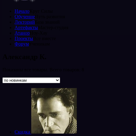
Начало
Круг Силы
Обучение
Путь развития
Лекторий
База знаний
Артефакты
Мастер-студия
Атанор
Ноу-Хау
Проекты
Все вместе
Форум
Ученикам
Александр К.
Показаны все товары. Всего товаров: 8
Скидка