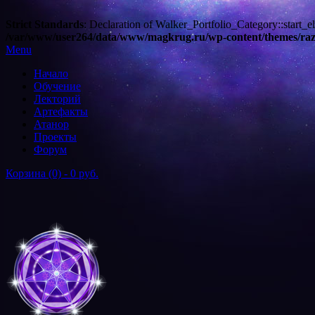
Strict Standards
: Declaration of Walker_Portfolio_Category::start_e
/var/www/user264/data/www/magkrug.ru/wp-content/themes/raz
Menu
Начало
Обучение
Лекторий
Артефакты
Атанор
Проекты
Форум
Корзина (0) -
0 руб.