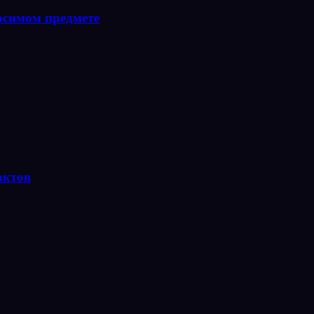
осимом предмете
актов