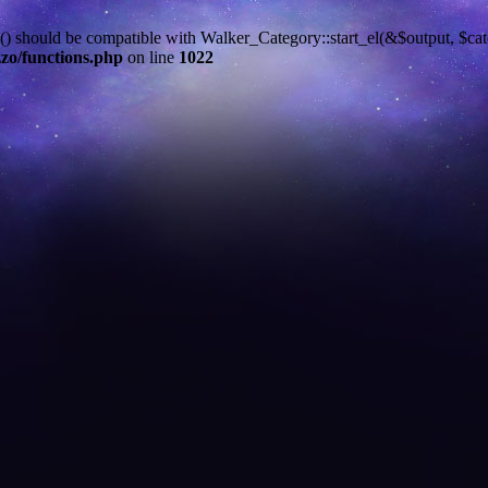
l() should be compatible with Walker_Category::start_el(&$output, $cate
zo/functions.php
on line
1022