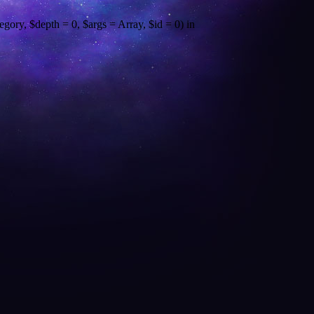
gory, $depth = 0, $args = Array, $id = 0) in