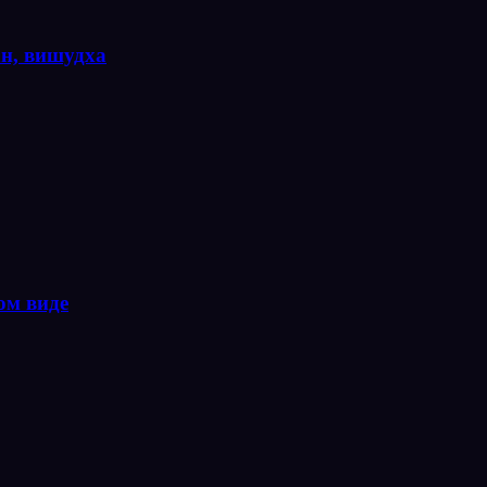
ан, вишудха
ом виде