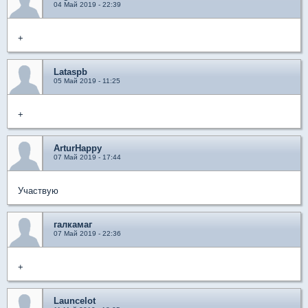
04 Май 2019 - 22:39
+
Lataspb
05 Май 2019 - 11:25
+
ArturHappy
07 Май 2019 - 17:44
Участвую
галкамаг
07 Май 2019 - 22:36
+
Launcelot