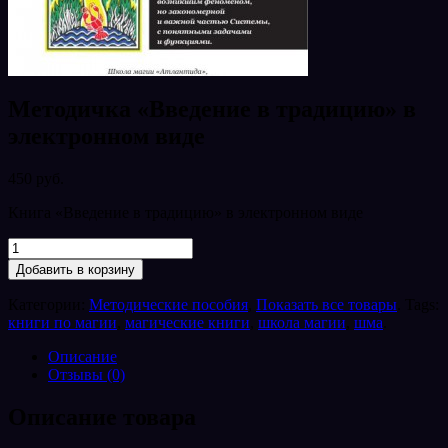
Методичка «Введение в традицию» в
электронном виде
450 руб.
Книга «Введение в традицию» в электронном виде
Добавить в корзину
Категории:
Методические пособия
,
Показать все товары
.
Tags:
книги по магии
,
магические книги
,
школа магии
,
шма
.
Описание
Отзывы (0)
Описание товара