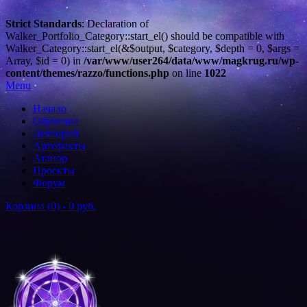
Strict Standards
: Declaration of
Walker_Portfolio_Category::start_el() should be compatible with
Walker_Category::start_el(&$output, $category, $depth = 0, $args =
Array, $id = 0) in
/var/www/user264/data/www/magkrug.ru/wp-
content/themes/razzo/functions.php
on line
1022
Menu
Начало
Обучение
Лекторий
Артефакты
Атанор
Проекты
Форум
Корзина (0) -
0 руб.