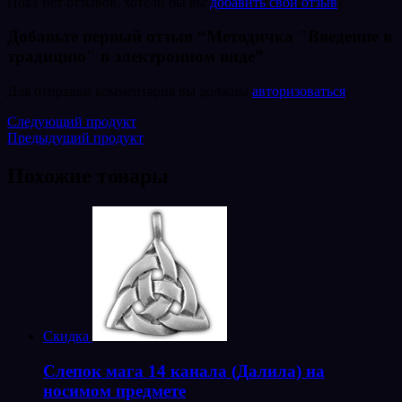
Пока нет отзывов, хотели бы вы
добавить свой отзыв
?
Добавьте первый отзыв “Методичка "Введение в
традицию" в электронном виде”
Для отправки комментария вы должны
авторизоваться
.
Следующий продукт
Предыдущий продукт
Похожие товары
Скидка
Слепок мага 14 канала (Далила) на
носимом предмете