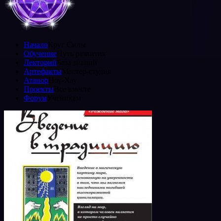
Начало
Круг Силы
Обучение
Путь развития
Лекторий
База знаний
Артефакты
Мастер-студия
Атанор
Ноу-Хау
Проекты
Все вместе
Форум
Ученикам